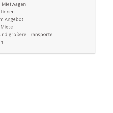
m Mietwagen
itionen
em Angebot
 Miete
und größere Transporte
en