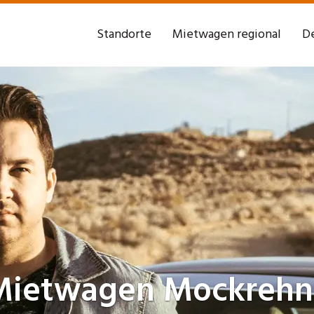
Standorte
Mietwagen regional
De
Mietwagen
Mockrehn