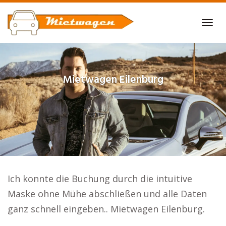
Skip
to
Tog
main
navi
content
Mietwagen
Eilenburg
Ich konnte die Buchung durch die intuitive
Maske ohne Mühe abschließen und alle Daten
ganz schnell eingeben.. Mietwagen Eilenburg.