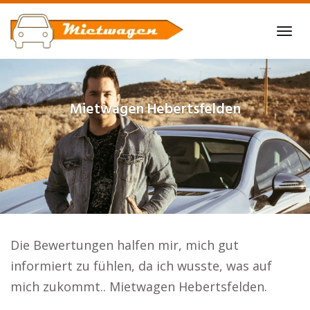
Skip
to
Tog
main
navi
content
Mietwagen
Hebertsfelden
Die Bewertungen halfen mir, mich gut
informiert zu fühlen, da ich wusste, was auf
mich zukommt.. Mietwagen Hebertsfelden.