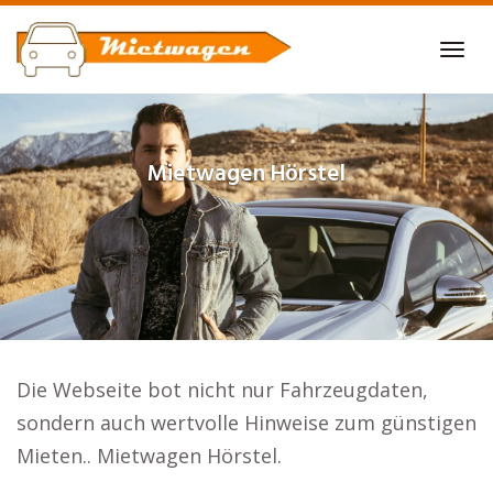
Skip
to
Tog
main
navi
content
Mietwagen
Hörstel
Die Webseite bot nicht nur Fahrzeugdaten,
sondern auch wertvolle Hinweise zum günstigen
Mieten.. Mietwagen Hörstel.