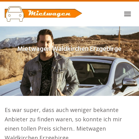
Skip
to
Tog
main
navi
content
Mietwagen
Waldkirchen Erzgebirge
Es war super, dass auch weniger bekannte
Anbieter zu finden waren, so konnte ich mir
einen tollen Preis sichern.. Mietwagen
Waldkirchen Erzgebirge.