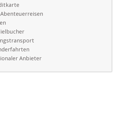
itkarte
 Abenteuerreisen
ten
Vielbucher
ungstransport
nderfahrten
tionaler Anbieter