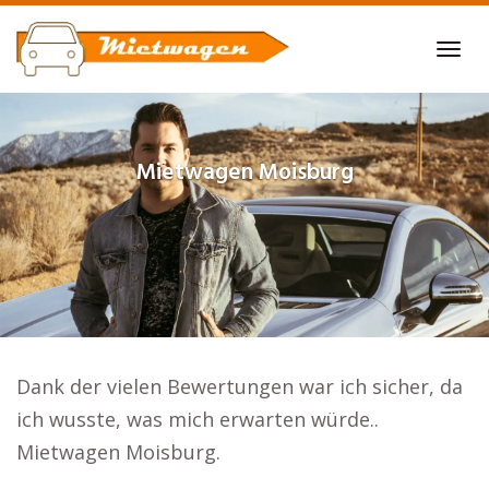
Skip
to
Tog
main
navi
content
Mietwagen
Moisburg
Dank der vielen Bewertungen war ich sicher, da
ich wusste, was mich erwarten würde..
Mietwagen Moisburg.