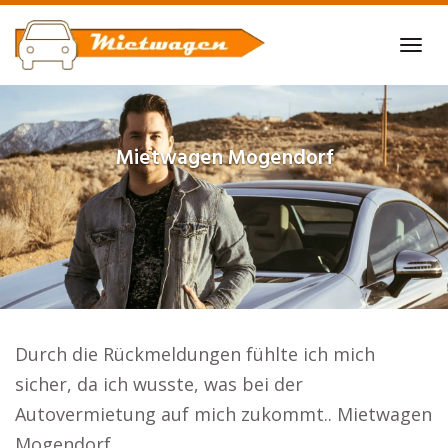
Skip
to
Tog
main
navi
content
Mietwagen
Mogendorf
Durch die Rückmeldungen fühlte ich mich
sicher, da ich wusste, was bei der
Autovermietung auf mich zukommt.. Mietwagen
Mogendorf.