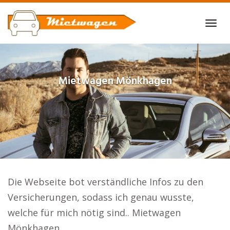
Skip
to
Tog
main
navi
content
Mietwagen
Mönkhagen
Die Webseite bot verständliche Infos zu den
Versicherungen, sodass ich genau wusste,
welche für mich nötig sind.. Mietwagen
Mönkhagen.