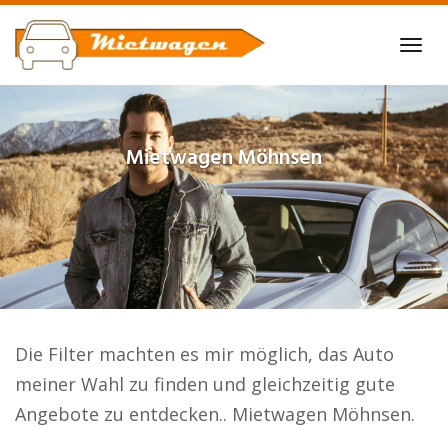
Skip
to
Tog
main
navi
content
Mietwagen
Möhnsen
Die Filter machten es mir möglich, das Auto
meiner Wahl zu finden und gleichzeitig gute
Angebote zu entdecken.. Mietwagen Möhnsen.