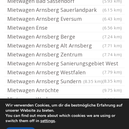
Mietwagen Bad Sassendorf
(5.93 km)
Mietwagen Arnsberg Sauerlandpark
(6.15 km)
Mietwagen Arnsberg Eversum
(6.43 km)
Mietwagen Ense
(6.56 km)
Mietwagen Arnsberg Berge
(7.24 km)
Mietwagen Arnsberg Alt Arnsberg
(7.71 km)
Mietwagen Arnsberg Zentrum
(7.74 km)
Mietwagen Arnsberg Sanierungsgebiet West
Mietwagen Arnsberg Westfalen
(7.79 km)
Mietwagen Arnsberg Sundern
(8.35 km)
(8.35 km)
Mietwagen Anröchte
(9.75 km)
Mietwagen Werl
(9.93 km)
Wir verwenden Cookies, um dir die bestmögliche Erfahrung auf
unserer Website zu bieten.
You can find out more about which cookies we are using or
© Hey-Mietwagen.de
switch them off in
settings
.