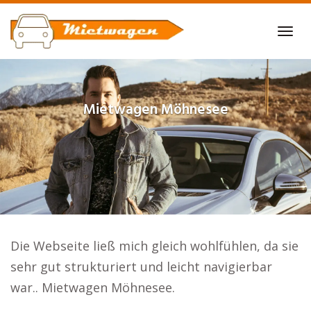
Skip
to
Tog
main
navi
content
Mietwagen
Möhnesee
Die Webseite ließ mich gleich wohlfühlen, da sie
sehr gut strukturiert und leicht navigierbar
war.. Mietwagen Möhnesee.