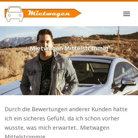
Skip
to
Tog
main
navi
content
Mietwagen
Mittelstrimmig
Durch die Bewertungen anderer Kunden hatte
ich ein sicheres Gefühl, da ich schon vorher
wusste, was mich erwartet.. Mietwagen
Mittelstrimmig.