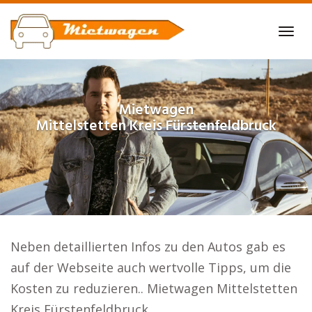
Skip
to
Tog
main
navi
content
Mietwagen
Mittelstetten Kreis Fürstenfeldbruck
Neben detaillierten Infos zu den Autos gab es
auf der Webseite auch wertvolle Tipps, um die
Kosten zu reduzieren.. Mietwagen Mittelstetten
Kreis Fürstenfeldbruck.