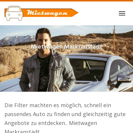
Skip
to
Tog
main
navi
content
Mietwagen
Markranstädt
Die Filter machten es möglich, schnell ein
passendes Auto zu finden und gleichzeitig gute
Angebote zu entdecken.. Mietwagen
Markranstädt.