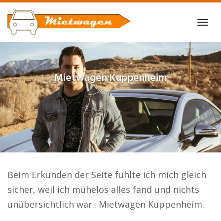
Skip
to
Tog
main
navi
content
Mietwagen
Kuppenheim
Beim Erkunden der Seite fühlte ich mich gleich
sicher, weil ich mühelos alles fand und nichts
unübersichtlich war.. Mietwagen Kuppenheim.