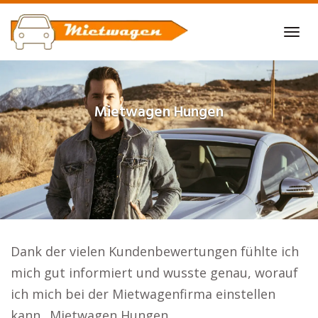
Skip
to
Tog
main
navi
content
Mietwagen
Hungen
Dank der vielen Kundenbewertungen fühlte ich
mich gut informiert und wusste genau, worauf
ich mich bei der Mietwagenfirma einstellen
kann.. Mietwagen Hungen.