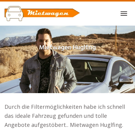
Skip
to
Tog
main
navi
content
Mietwagen
Huglfing
Durch die Filtermöglichkeiten habe ich schnell
das ideale Fahrzeug gefunden und tolle
Angebote aufgestöbert.. Mietwagen Huglfing.