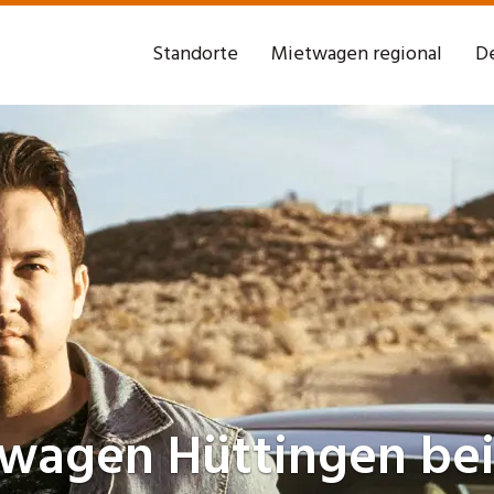
Standorte
Mietwagen regional
De
twagen
Hüttingen bei