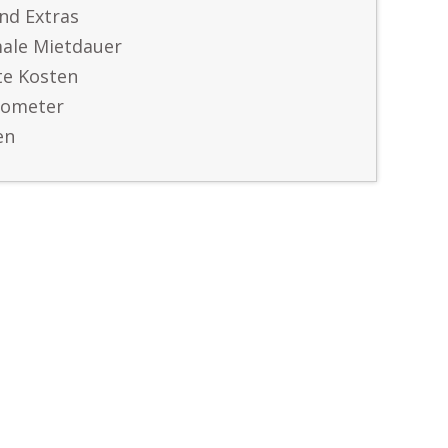
nd Extras
ale Mietdauer
te Kosten
lometer
en