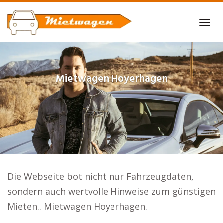
Skip
to
Tog
main
navi
content
Mietwagen
Hoyerhagen
Die Webseite bot nicht nur Fahrzeugdaten,
sondern auch wertvolle Hinweise zum günstigen
Mieten.. Mietwagen Hoyerhagen.