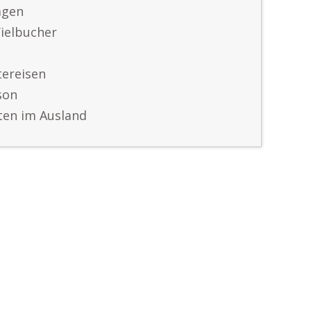
agen
Vielbucher
ereisen
son
ten im Ausland