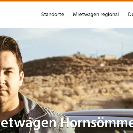
Standorte
Mietwagen regional
De
ietwagen
Hornsömme