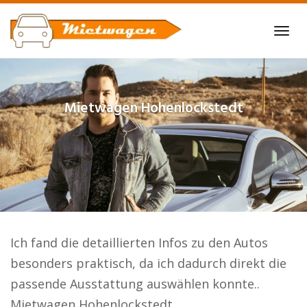
Skip
to
Tog
main
navi
content
Mietwagen
Hohenlockstedt
Ich fand die detaillierten Infos zu den Autos
besonders praktisch, da ich dadurch direkt die
passende Ausstattung auswählen konnte..
Mietwagen Hohenlockstedt.