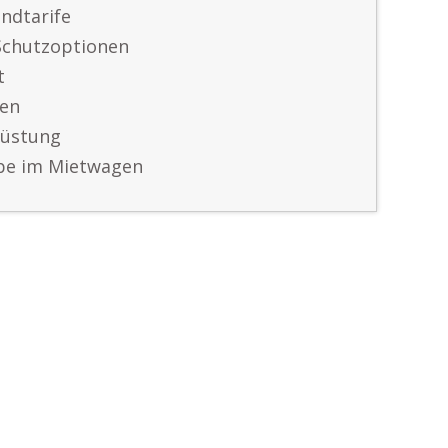
ndtarife
Schutzoptionen
t
ten
rüstung
ebe im Mietwagen