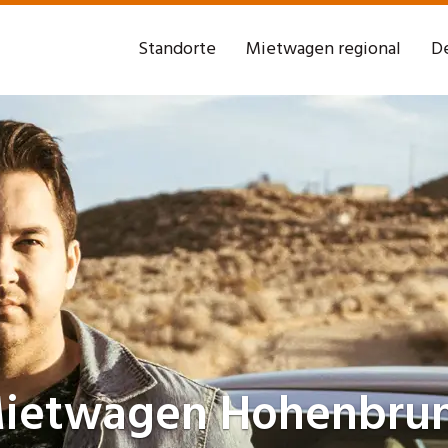
Standorte
Mietwagen regional
De
ietwagen
Hohenbru