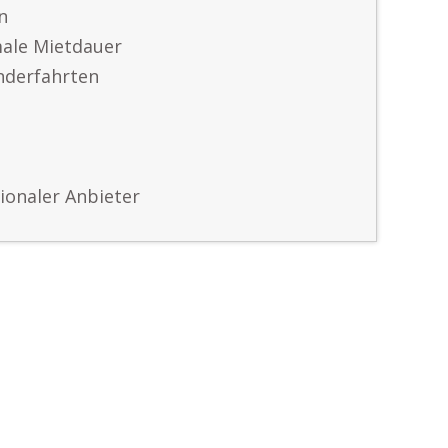
n
ale Mietdauer
nderfahrten
tionaler Anbieter