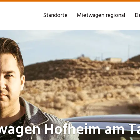
Standorte
Mietwagen regional
De
wagen
Hofheim am T