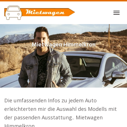
Skip
to
Tog
main
navi
content
Mietwagen
Himmelkron
Die umfassenden Infos zu jedem Auto
erleichterten mir die Auswahl des Modells mit
der passenden Ausstattung.. Mietwagen
Himmelkron.