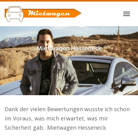
Skip
to
Tog
main
navi
content
Mietwagen
Hesseneck
Dank der vielen Bewertungen wusste ich schon
im Voraus, was mich erwartet, was mir
Sicherheit gab.. Mietwagen Hesseneck.