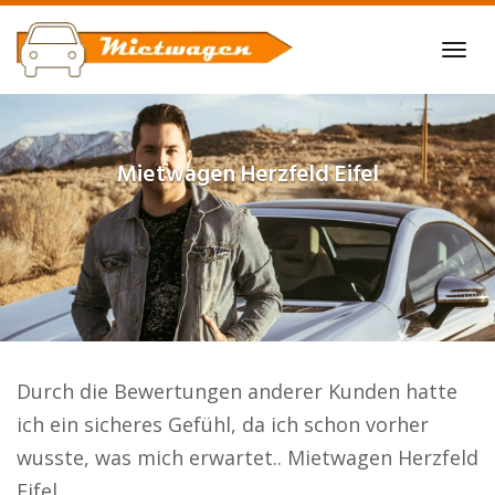
Skip
to
Tog
main
navi
content
Mietwagen
Herzfeld Eifel
Durch die Bewertungen anderer Kunden hatte
ich ein sicheres Gefühl, da ich schon vorher
wusste, was mich erwartet.. Mietwagen Herzfeld
Eifel.