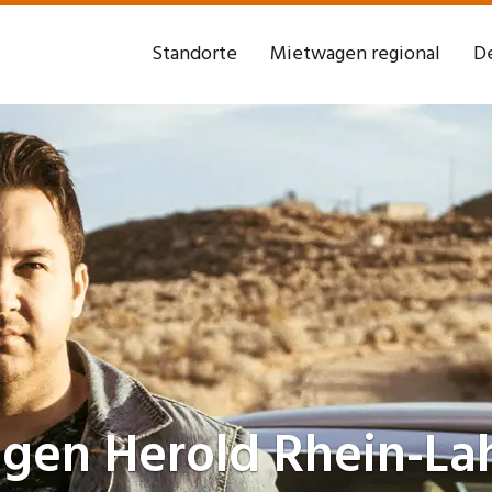
Standorte
Mietwagen regional
De
agen
Herold Rhein-La