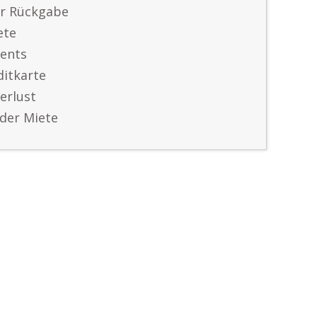
er Rückgabe
ete
ents
itkarte
erlust
der Miete