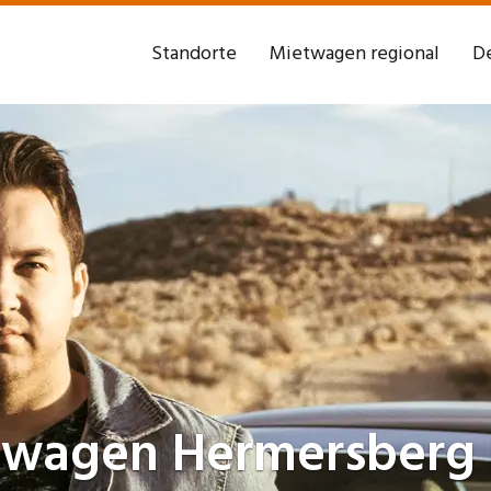
Standorte
Mietwagen regional
De
twagen
Hermersberg 