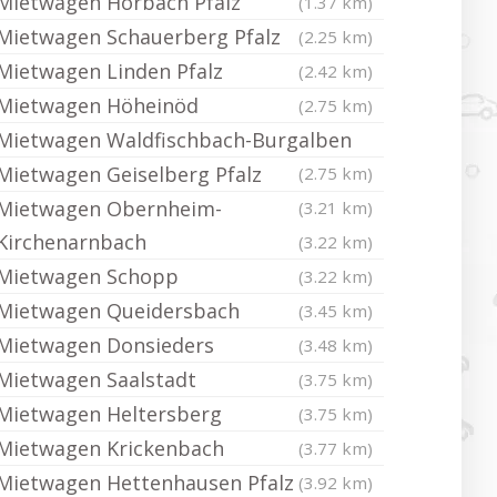
Mietwagen Horbach Pfalz
(1.37 km)
Mietwagen Schauerberg Pfalz
(2.25 km)
Mietwagen Linden Pfalz
(2.42 km)
Mietwagen Höheinöd
(2.75 km)
Mietwagen Waldfischbach-Burgalben
Mietwagen Geiselberg Pfalz
(2.75 km)
Mietwagen Obernheim-
(3.21 km)
Kirchenarnbach
(3.22 km)
Mietwagen Schopp
(3.22 km)
Mietwagen Queidersbach
(3.45 km)
Mietwagen Donsieders
(3.48 km)
Mietwagen Saalstadt
(3.75 km)
Mietwagen Heltersberg
(3.75 km)
Mietwagen Krickenbach
(3.77 km)
Mietwagen Hettenhausen Pfalz
(3.92 km)