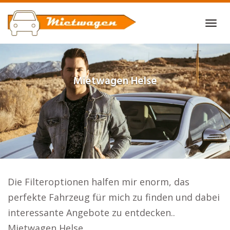
Skip
to
Tog
main
navi
content
Mietwagen
Helse
Die Filteroptionen halfen mir enorm, das
perfekte Fahrzeug für mich zu finden und dabei
interessante Angebote zu entdecken..
Mietwagen Helse.