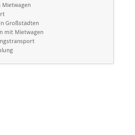
m Mietwagen
rt
in Großstädten
en mit Mietwagen
ungstransport
plung