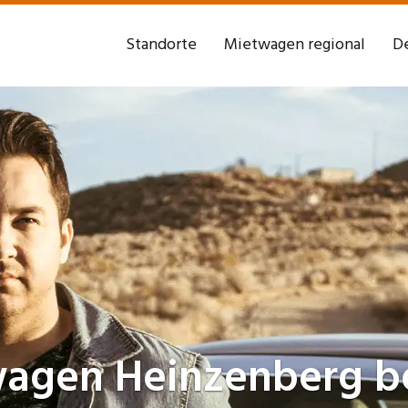
Standorte
Mietwagen regional
De
wagen
Heinzenberg be