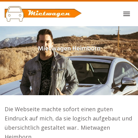
Skip
to
Tog
main
navi
content
Mietwagen
Heimborn
Die Webseite machte sofort einen guten
Eindruck auf mich, da sie logisch aufgebaut und
übersichtlich gestaltet war.. Mietwagen
Heimborn.