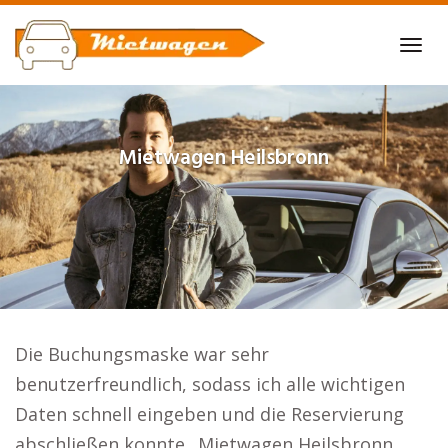
Skip
to
Tog
main
navi
content
Mietwagen
Heilsbronn
Die Buchungsmaske war sehr
benutzerfreundlich, sodass ich alle wichtigen
Daten schnell eingeben und die Reservierung
abschließen konnte.. Mietwagen Heilsbronn.