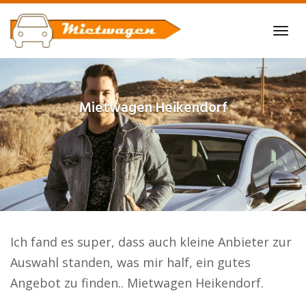
Skip
to
Tog
main
navi
content
Mietwagen
Heikendorf
Ich fand es super, dass auch kleine Anbieter zur
Auswahl standen, was mir half, ein gutes
Angebot zu finden.. Mietwagen Heikendorf.