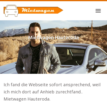
Skip
to
Tog
main
navi
content
Mietwagen
Hauteroda
Ich fand die Webseite sofort ansprechend, weil
ich mich dort auf Anhieb zurechtfand..
Mietwagen Hauteroda.