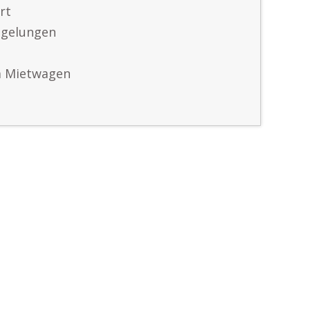
rt
egelungen
m Mietwagen