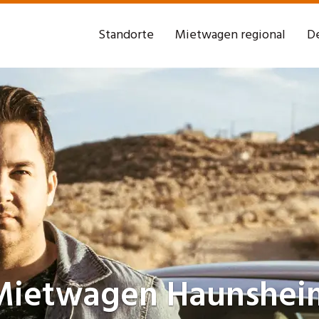
Standorte
Mietwagen regional
De
Mietwagen
Haunshei