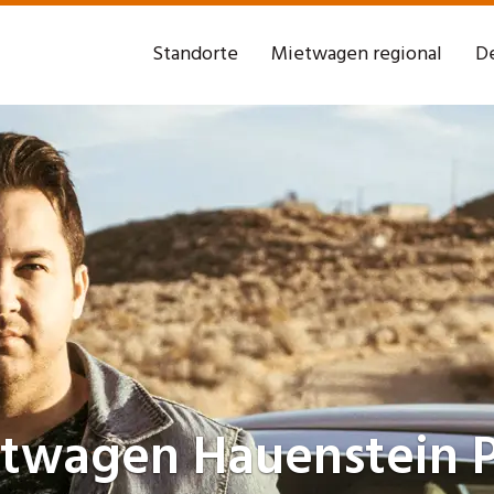
Standorte
Mietwagen regional
De
etwagen
Hauenstein P