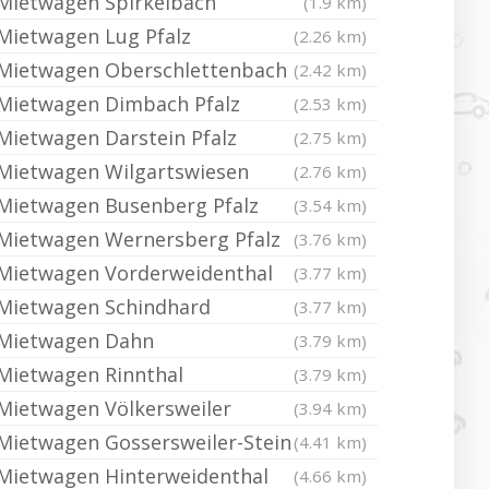
Mietwagen Spirkelbach
(1.9 km)
Mietwagen Lug Pfalz
(2.26 km)
Mietwagen Oberschlettenbach
(2.42 km)
Mietwagen Dimbach Pfalz
(2.53 km)
Mietwagen Darstein Pfalz
(2.75 km)
Mietwagen Wilgartswiesen
(2.76 km)
Mietwagen Busenberg Pfalz
(3.54 km)
Mietwagen Wernersberg Pfalz
(3.76 km)
Mietwagen Vorderweidenthal
(3.77 km)
Mietwagen Schindhard
(3.77 km)
Mietwagen Dahn
(3.79 km)
Mietwagen Rinnthal
(3.79 km)
Mietwagen Völkersweiler
(3.94 km)
Mietwagen Gossersweiler-Stein
(4.41 km)
Mietwagen Hinterweidenthal
(4.66 km)