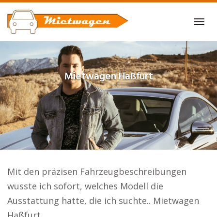
Skip
to
Tog
main
navi
content
Mietwagen
Haßfurt
Mit den präzisen Fahrzeugbeschreibungen
wusste ich sofort, welches Modell die
Ausstattung hatte, die ich suchte.. Mietwagen
Haßfurt.