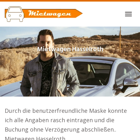
Skip
to
Tog
main
navi
content
Mietwagen
Hasselroth
Durch die benutzerfreundliche Maske konnte
ich alle Angaben rasch eintragen und die
Buchung ohne Verzögerung abschließen..
Mietwagen Hasselroth.