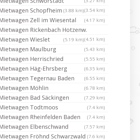
Mietwagen Schwörstadt
(3.27 km)
Mietwagen Schopfheim
(3.54 km)
(3.88 km)
Mietwagen Zell im Wiesental
(4.17 km)
Mietwagen Rickenbach Hotzenw.
Mietwagen Wieslet
(4.51 km)
(5.19 km)
Mietwagen Maulburg
(5.43 km)
Mietwagen Herrischried
(5.55 km)
Mietwagen Häg-Ehrsberg
(6.35 km)
Mietwagen Tegernau Baden
(6.55 km)
Mietwagen Möhlin
(6.78 km)
Mietwagen Bad Säckingen
(7.29 km)
Mietwagen Todtmoos
(7.4 km)
Mietwagen Rheinfelden Baden
(7.4 km)
Mietwagen Elbenschwand
(7.57 km)
Mietwagen Fröhnd Schwarzwald
(7.6 km)