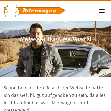
Skip
to
Tog
main
navi
content
Mietwagen
Hardt Westerwald
Schon beim ersten Besuch der Webseite hatte
ich das Gefühl, gut aufgehoben zu sein, da alles
leicht auffindbar war.. Mietwagen Hardt
Westerwald.