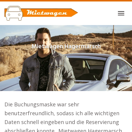
Skip
to
Tog
main
navi
content
Mietwagen
Hagermarsch
Die Buchungsmaske war sehr
benutzerfreundlich, sodass ich alle wichtigen
Daten schnell eingeben und die Reservierung
abschließen konnte.. Mietwagen Hagermarsch.