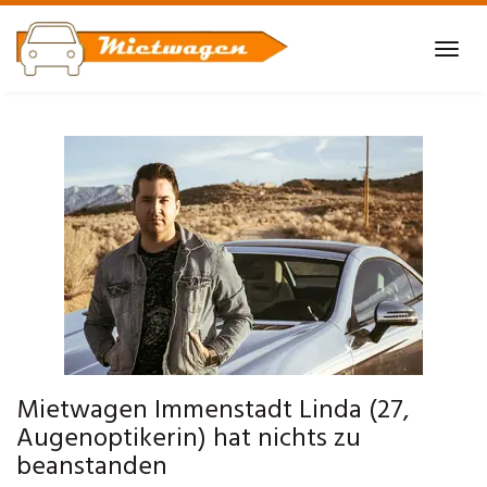
Skip
to
Tog
main
navi
content
Mietwagen Immenstadt Linda (27,
Augenoptikerin) hat nichts zu
beanstanden