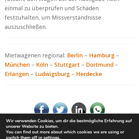
einmal zu überprüfen und Schäden
festzuhalten, um Missverständnisse
auszuschließen.
Mietwagenen regional:
Berlin
–
Hamburg
–
München
–
Köln
–
Stuttgart
–
Dortmund
–
Erlangen
–
Ludwigsburg
–
Herdecke
Wir verwenden Cookies, um dir die bestmögliche Erfahrung auf
unserer Website zu bieten.
You can find out more about which cookies we are using or
© Hey-Mietwagen.de
switch them off in
settings
.