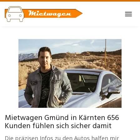
Skip
to
Tog
main
navi
content
Mietwagen Gmünd in Kärnten 656
Kunden fühlen sich sicher damit
Die präzisen Infos zu den Autos halfen mir