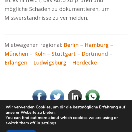
ist es hilfreich, das Auto zu prüfen und
mögliche Schäden zu dokumentieren, um
Missverständnisse zu vermeiden.
Mietwagenen regional:
Berlin
–
Hamburg
–
München
–
Köln
–
Stuttgart
–
Dortmund
–
Erlangen
–
Ludwigsburg
–
Herdecke
Wir verwenden Cookies, um dir die bestmögliche Erfahrung auf
unserer Website zu bieten.
You can find out more about which cookies we are using or
© Hey-Mietwagen.de
switch them off in
settings
.