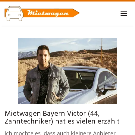
Skip
to
Tog
main
navi
content
Mietwagen Bayern Victor (44,
Zahntechniker) hat es vielen erzählt
Ich mochte es, dass auch kleinere Anbieter